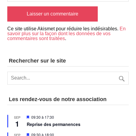
Ce site utilise Akismet pour réduire les indésirables.
En
savoir plus sur la façon dont les données de vos
commentaires sont traitées
.
Rechercher sur le site
Les rendez-vous de notre association
Mis
09:30
à
17:30
SEP
1
en
Reprise des permanences
avant
Mis
09:30
à
18:00
SEP