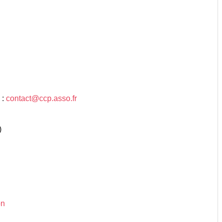
 :
contact@ccp.asso.fr
)
on