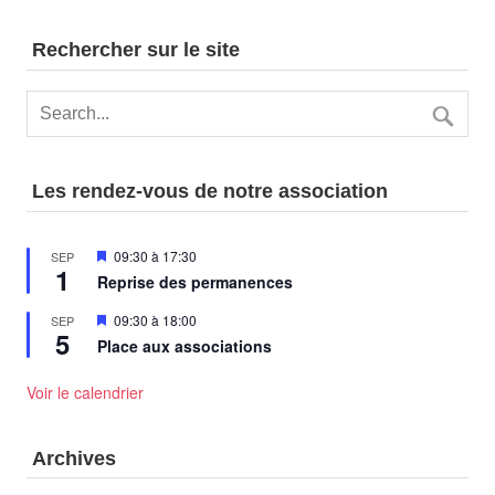
Rechercher sur le site
Les rendez-vous de notre association
Mis
09:30
à
17:30
SEP
1
en
Reprise des permanences
avant
Mis
09:30
à
18:00
SEP
5
en
Place aux associations
avant
Voir le calendrier
Archives