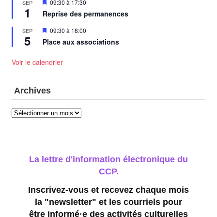
Mis
09:30
à
17:30
SEP
1
en
Reprise des permanences
avant
Mis
09:30
à
18:00
SEP
5
en
Place aux associations
avant
Voir le calendrier
Archives
Archives
La lettre d'information électronique du
CCP.
Inscrivez-vous et recevez chaque mois
la "newsletter" et les courriels pour
être informé·e des activités culturelles