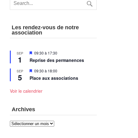
Les rendez-vous de notre
association
Mis
09:30
à
17:30
SEP
1
en
Reprise des permanences
avant
Mis
09:30
à
18:00
SEP
5
en
Place aux associations
avant
Voir le calendrier
Archives
Archives