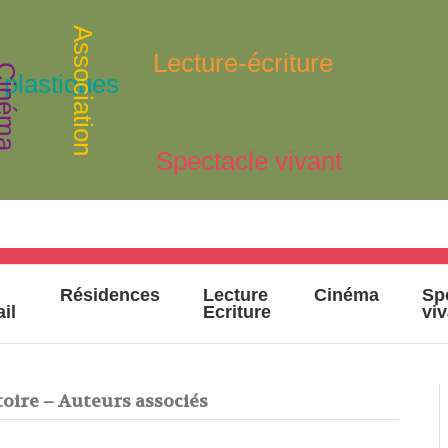
Association
Lecture-écriture
inéma
 plastiques
Spectacle vivant
Résidences
Lecture
Cinéma
Sp
ail
Ecriture
vi
itoire – Auteurs associés