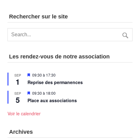
Rechercher sur le site
Les rendez-vous de notre association
Mis
09:30
à
17:30
SEP
1
en
Reprise des permanences
avant
Mis
09:30
à
18:00
SEP
5
en
Place aux associations
avant
Voir le calendrier
Archives