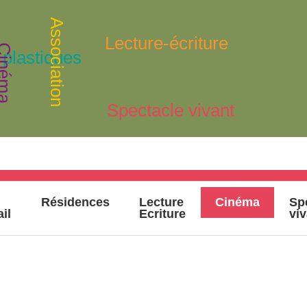
Association
Lecture-écriture
inéma
 plastiques
Spectacle vivant
Résidences
Lecture
Cinéma
Sp
ail
Ecriture
vi