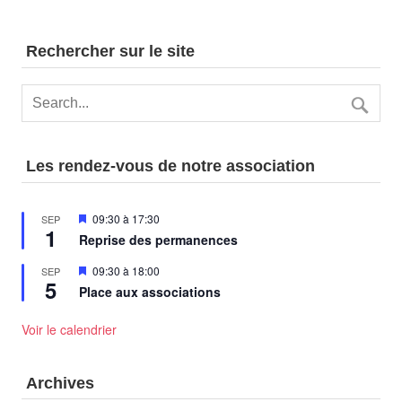
Rechercher sur le site
Les rendez-vous de notre association
Mis
09:30
à
17:30
SEP
1
en
Reprise des permanences
avant
Mis
09:30
à
18:00
SEP
5
en
Place aux associations
avant
Voir le calendrier
Archives