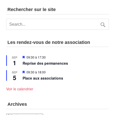
Rechercher sur le site
Les rendez-vous de notre association
Mis
09:30
à
17:30
SEP
1
en
Reprise des permanences
avant
Mis
09:30
à
18:00
SEP
5
en
Place aux associations
avant
Voir le calendrier
Archives