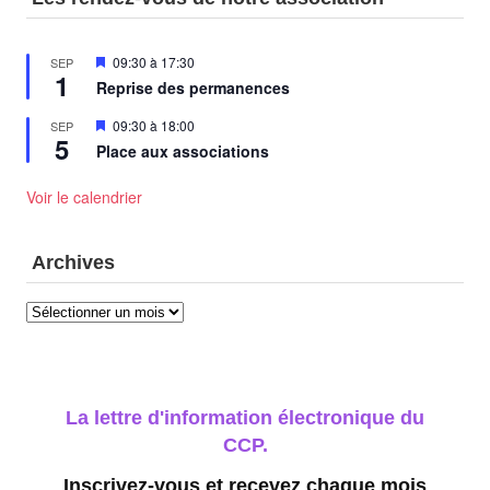
Mis
09:30
à
17:30
SEP
1
en
Reprise des permanences
avant
Mis
09:30
à
18:00
SEP
5
en
Place aux associations
avant
Voir le calendrier
Archives
Archives
La lettre d'information électronique du
CCP.
Inscrivez-vous et recevez chaque mois