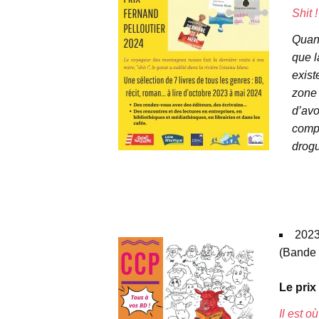
Shit !
Quand
que l
exist
zone 
d’avo
compt
drogu
espace
espace
2023
(Bande
Le prix
Il est o