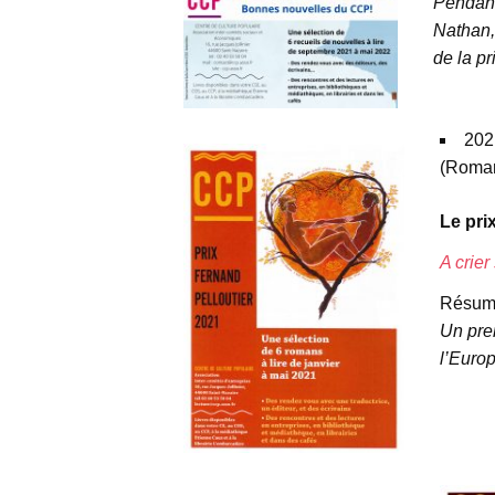
Pendant
Nathan,
de la pr
espace
202
(Roma
Le pri
A crier
Résum
Un prem
l’Europ
espac
espac