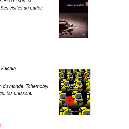
s Ben et son ex,
es visites au parloir
 Vulcain
fin du monde, Tchernobyl,
qui les unissent.
x