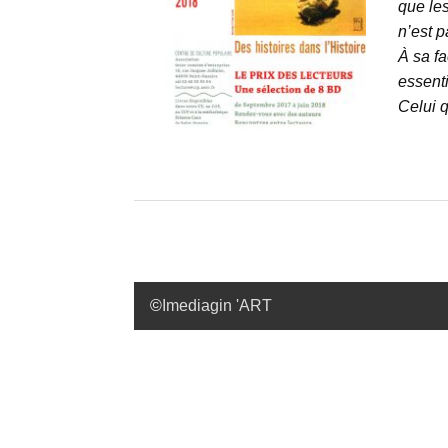
que les
n’est p
À sa fa
essent
Celui q
©
Imediagin 'ART