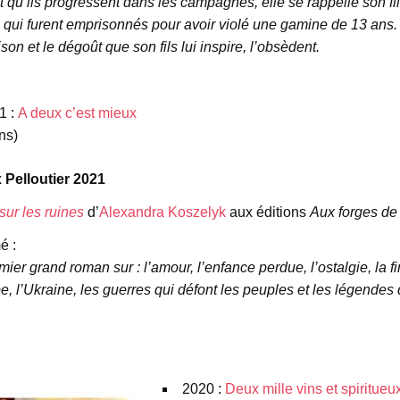
 qu’ils progressent dans les campagnes, elle se rappelle son fil
 qui furent emprisonnés pour avoir violé une gamine de 13 ans. S
ison et le dégoût que son fils lui inspire, l’obsèdent.
1 :
A deux c’est mieux
ns)
x Pelloutier 2021
 sur les ruines
d’
Alexandra Koszelyk
aux éditions
Aux forges de
é :
ier grand roman sur : l’amour, l’enfance perdue, l’ostalgie, la 
e, l’Ukraine, les guerres qui défont les peuples et les légendes 
e
e
2020 :
Deux mille vins et spiritueu