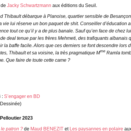
de
Jacky Schwartzmann
aux éditions du Seuil.
 Thibault débarque à Planoise, quartier sensible de Besançon, i
a vie lui réserve un bon paquet de shit. Conseiller d’éducation 
ence tout ce qu’il y a de plus banale. Sauf qu’en face de chez lui
de deal tenue par les frères Mehmeti, des trafiquants albanais qui
ir la baffe facile. Alors que ces derniers se font descendre lors
me
es, Thibault et sa voisine, la très pragmatique M
Ramla tombe
e. Que faire de toute cette came ?
 :
S’engager en BD
 Dessinée)
 Pelloutier 2023
ù le patron ?
de
Maud BENEZIT
et
Les paysannes en polaire
aux