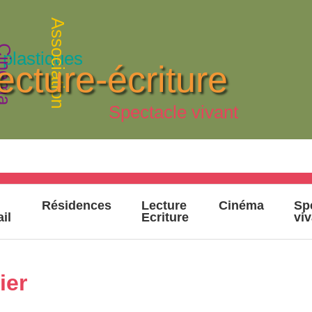
Association
inéma
 plastiques
ecture-écriture
Spectacle vivant
Résidences
Lecture
Cinéma
Sp
ail
Ecriture
vi
ier