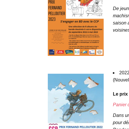
De jeun
machisme
saison 
voisin
espace
espace
espace
2022
(Nouvel
Le prix
Panier 
Dans un
pour dé