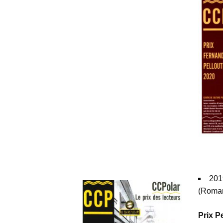
espace
201
(Roma
Prix P