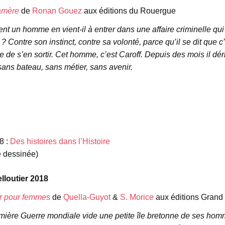
amère
de
Ronan Gouez
aux éditions du Rouergue
 un homme en vient-il à entrer dans une affaire criminelle qui
 ? Contre son instinct, contre sa volonté, parce qu’il se dit que c
 de s’en sortir. Cet homme, c’est Caroff. Depuis des mois il déri
sans bateau, sans métier, sans avenir.
e
e
8 :
Des histoires dans l’Histoire
 dessinée)
elloutier 2018
r pour femme
s
de
Quella-Guyot
&
S. Morice
aux éditions Grand
mière Guerre mondiale vide une petite île bretonne de ses homme