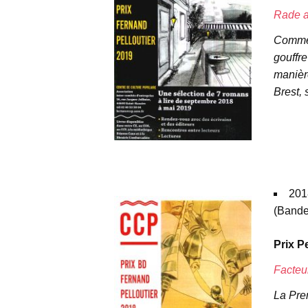
Rade 
Comment
gouffre
manière
Brest, 
espac
espac
espace
201
(Bande
Prix P
Facteu
La Pre