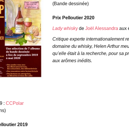
(Bande dessinée)
Prix Pelloutier 2020
Lady whisk
y
de
Joël Alessandra
aux 
Critique experte internationalement
domaine du whisky, Helen Arthur meur
qu’elle était à la recherche, pour sa 
aux arômes inédits.
espace
espace
9 :
CCPolar
ns)
elloutier 2019