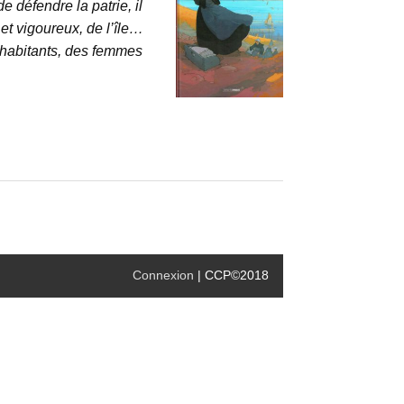
 défendre la patrie, il
 et vigoureux, de l’île…
ux habitants, des femmes
Connexion
| CCP©2018