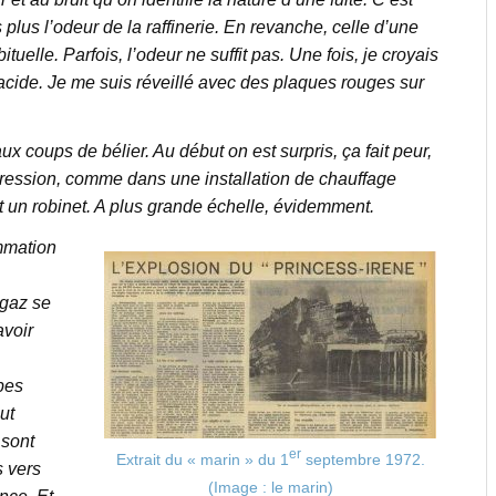
 plus l’odeur de la raffinerie. En revanche, celle d’une
bituelle. Parfois, l’odeur ne suffit pas. Une fois, je croyais
 l’acide. Je me suis réveillé avec des plaques rouges sur
aux coups de bélier. Au début on est surpris, ça fait peur,
ression, comme dans une installation de chauffage
 un robinet. A plus grande échelle, évidemment.
ammation
 gaz se
avoir
ppes
ut
 sont
er
Extrait du « marin » du 1
septembre 1972.
s vers
(Image : le marin)