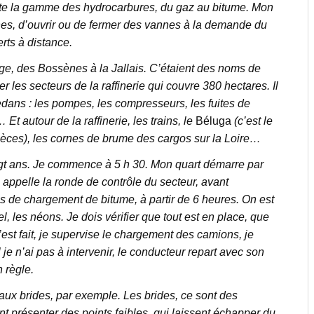
 toute la gamme des hydrocarbures, du gaz au bitume. Mon
ignes, d’ouvrir ou de fermer des vannes à la demande du
rts à distance.
age, des Bossènes à la Jallais. C’étaient des noms de
 les secteurs de la raffinerie qui couvre 380 hectares. Il
dans : les pompes, les compresseurs, les fuites de
 Et autour de la raffinerie, les trains, le
Béluga
(c’est le
pièces), les cornes de brume des cargos sur la Loire…
ngt ans. Je commence à 5 h 30. Mon quart démarre par
appelle la ronde de contrôle du secteur, avant
is de chargement de bitume, à partir de 6 heures. On est
el, les néons. Je dois vérifier que tout est en place, que
’est fait, je supervise le chargement des camions, je
e n’ai pas à intervenir, le conducteur repart avec son
 règle.
aux brides, par exemple. Les brides, ce sont des
nt présenter des points faibles, qui laissent échapper du