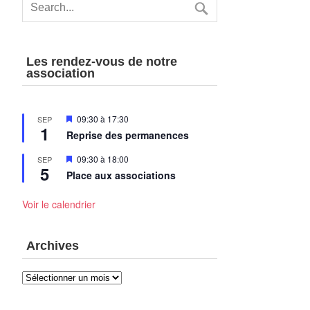
Les rendez-vous de notre
association
Mis
09:30
à
17:30
SEP
1
en
Reprise des permanences
avant
Mis
09:30
à
18:00
SEP
5
en
Place aux associations
avant
Voir le calendrier
Archives
Archives