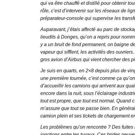
qui va être chauffé et distillé pour obtenir
rôle, c’est d’intervenir sur les réseaux de l
préparateur-console qui supervise les transfe
Auparavant, j’étais affecté au parc de stock
lieudits à Donges, qu’on a repris pour nommer
y a un bruit de fond permanent, on baigne de
vapeur qui sifflent, les activités des ouvriers…
gros avion d’Airbus qui vient chercher des 
Je suis en quarts, en 2×8 depuis plus de vi
une première tournée, c’est comme ça qu’on 
d’accueillir les camions qui arrivent aux qua
encore dans la nuit, sous l’éclairage industri
tout est propre, que tout est normal. Quand c
m’assure que tout se passe bien. En général j
camion plein et ses tickets de chargement en
Les problèmes qu’on rencontre ? Des fuites 
jonctions entre les tuyaux. Ces brides peuve