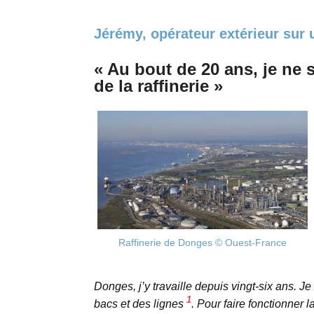
Jérémy, opérateur extérieur sur u
« Au bout de 20 ans, je ne 
de la raffinerie »
Raffinerie de Donges © Ouest-France
Donges, j’y travaille depuis vingt-six ans. Je
1
bacs et des lignes
. Pour faire fonctionner l