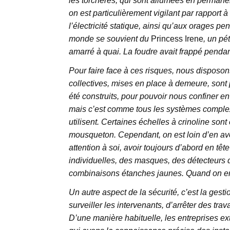
les torchères, qui sont allumées en permane
on est particulièrement vigilant par rapport à
l’électricité statique, ainsi qu’aux orages p
monde se souvient du
Princess Irene
, un pé
amarré à quai. La foudre avait frappé pendan
Pour faire face à ces risques, nous disposon
collectives, mises en place à demeure, sont
été construits, pour pouvoir nous confiner en
mais c’est comme tous les systèmes compl
utilisent. Certaines échelles à crinoline son
mousqueton. Cependant, on est loin d’en avoir 
attention à soi, avoir toujours d’abord en tê
individuelles, des masques, des détecteurs 
combinaisons étanches jaunes. Quand on en 
Un autre aspect de la sécurité, c’est la gestio
surveiller les intervenants, d’arrêter des t
D’une manière habituelle, les entreprises ext