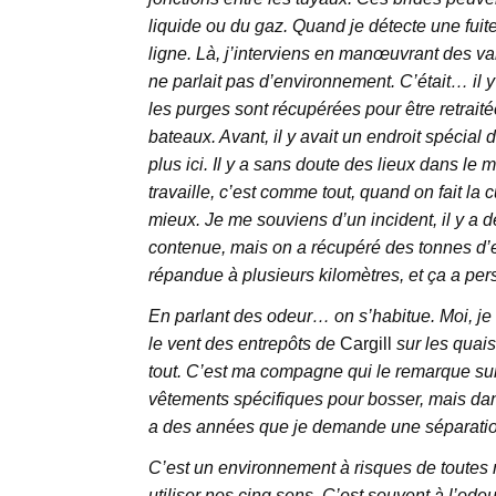
liquide ou du gaz. Quand je détecte une fuite
ligne. Là, j’interviens en manœuvrant des va
ne parlait pas d’environnement. C’était… il y
les purges sont récupérées pour être retraité
bateaux. Avant, il y avait un endroit spécial 
plus ici. Il y a sans doute des lieux dans 
travaille, c’est comme tout, quand on fait la c
mieux. Je me souviens d’un incident, il y a deu
contenue, mais on a récupéré des tonnes d’e
répandue à plusieurs kilomètres, et ça a per
En parlant des odeur… on s’habitue. Moi, je 
le vent des entrepôts de
Cargill
sur les quais
tout. C’est ma compagne qui le remarque su
vêtements spécifiques pour bosser, mais dans
a des années que je demande une séparation. 
C’est un environnement à risques de toutes n
utiliser nos cinq sens. C’est souvent à l’odeur