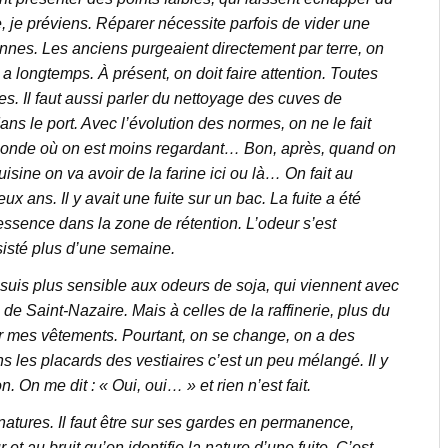
, je préviens. Réparer nécessite parfois de vider une
nnes. Les anciens purgeaient directement par terre, on
 a longtemps. À présent, on doit faire attention. Toutes
es. Il faut aussi parler du nettoyage des cuves de
dans le port. Avec l’évolution des normes, on ne le fait
le monde où on est moins regardant… Bon, après, quand on
uisine on va avoir de la farine ici ou là… On fait au
x ans. Il y avait une fuite sur un bac. La fuite a été
ssence dans la zone de rétention. L’odeur s’est
sisté plus d’une semaine.
suis plus sensible aux odeurs de soja, qui viennent avec
 de Saint-Nazaire. Mais à celles de la raffinerie, plus du
r mes vêtements. Pourtant, on se change, on a des
 les placards des vestiaires c’est un peu mélangé. Il y
On me dit : « Oui, oui… » et rien n’est fait.
atures. Il faut être sur ses gardes en permanence,
 et au bruit qu’on identifie la nature d’une fuite. C’est