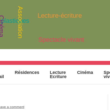
Association
Lecture-écriture
inéma
 plastiques
Spectacle vivant
Résidences
Lecture
Cinéma
Sp
ail
Ecriture
vi
ave a comment