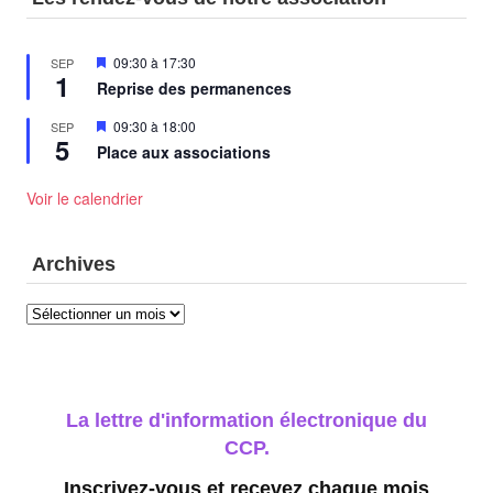
Mis
09:30
à
17:30
SEP
1
en
Reprise des permanences
avant
Mis
09:30
à
18:00
SEP
5
en
Place aux associations
avant
Voir le calendrier
Archives
Archives
La lettre d'information électronique du
CCP.
Inscrivez-vous et recevez chaque mois