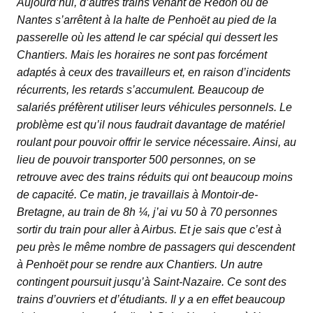
Aujourd’hui, d’autres trains venant de Redon ou de
Nantes s’arrêtent à la halte de Penhoët au pied de la
passerelle où les attend le car spécial qui dessert les
Chantiers. Mais les horaires ne sont pas forcément
adaptés à ceux des travailleurs et, en raison d’incidents
récurrents, les retards s’accumulent. Beaucoup de
salariés préfèrent utiliser leurs véhicules personnels. Le
problème est qu’il nous faudrait davantage de matériel
roulant pour pouvoir offrir le service nécessaire. Ainsi, au
lieu de pouvoir transporter 500 personnes, on se
retrouve avec des trains réduits qui ont beaucoup moins
de capacité. Ce matin, je travaillais à Montoir-de-
Bretagne, au train de 8h ¼, j’ai vu 50 à 70 personnes
sortir du train pour aller à Airbus. Et je sais que c’est à
peu près le même nombre de passagers qui descendent
à Penhoët pour se rendre aux Chantiers. Un autre
contingent poursuit jusqu’à Saint-Nazaire. Ce sont des
trains d’ouvriers et d’étudiants. Il y a en effet beaucoup