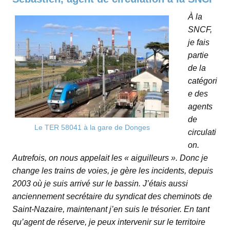
À la
SNCF,
je fais
partie
de la
catégori
e des
agents
de
Le TER 58041 à la gare de Donges
circulati
on.
Autrefois, on nous appelait les « aiguilleurs ». Donc je
change les trains de voies, je gère les incidents, depuis
2003 où je suis arrivé sur le bassin. J’étais aussi
anciennement secrétaire du syndicat des cheminots de
Saint-Nazaire, maintenant j’en suis le trésorier. En tant
qu’agent de réserve, je peux intervenir sur le territoire