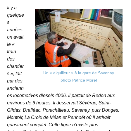
Il y a
quelque
s
années
on avait
le «
train
des
chantier
Un « aiguilleur » à la gare de Savenay
s », fait
photo Patrice Morel
par des
ancienn
es locomotives diesels 4006. Il partait de Redon aux
environs de 6 heures. Il desservait Sévérac, Saint-
Gildas, Drefféac, Pontchâteau, Savenay, puis Donges,
Montoir, La Croix de Méan et Penhoët où il arrivait
quasiment complet. Cette ligne n’existe plus.