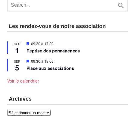
Les rendez-vous de notre association
Mis
09:30
à
17:30
SEP
1
en
Reprise des permanences
avant
Mis
09:30
à
18:00
SEP
5
en
Place aux associations
avant
Voir le calendrier
Archives
Archives