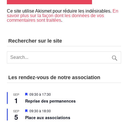
Ce site utilise Akismet pour réduire les indésirables.
En
savoir plus sur la façon dont les données de vos
commentaires sont traitées
.
Rechercher sur le site
Les rendez-vous de notre association
Mis
09:30
à
17:30
SEP
1
en
Reprise des permanences
avant
Mis
09:30
à
18:00
SEP
5
en
Place aux associations
avant