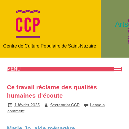
C
Arts
Centre de Culture Populaire de Saint-Nazaire
MENU
Ce travail réclame des qualités
humaines d’écoute
1 février 2025
Secretariat CCP
Leave a
comment
Marie-Jo, aide-ménagère