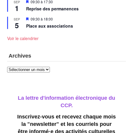
Mis
09:30
à
17:30
SEP
1
en
Reprise des permanences
avant
Mis
09:30
à
18:00
SEP
5
en
Place aux associations
avant
Voir le calendrier
Archives
Archives
La lettre d'information électronique du
CCP.
Inscrivez-vous et recevez chaque mois
la "newsletter" et les courriels pour
être informé·e des activités culturelles