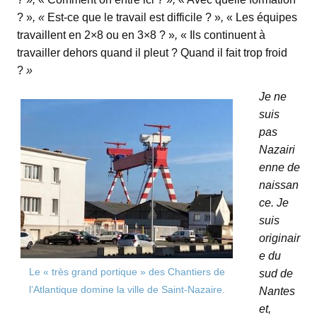
? »
, «
Est-ce que le travail est difficile ? »
,
« Les équipes
travaillent en 2×8 ou en 3×8 ? »
,
« Ils continuent à
travailler dehors quand il pleut ? Quand il fait trop froid
?
»
Je ne
suis
pas
Nazairi
enne de
naissan
ce. Je
suis
originair
e du
Le « très grand portique » des Chantiers de
sud de
l’Atlantique domine la ville de Saint-Nazaire.
Nantes
et,