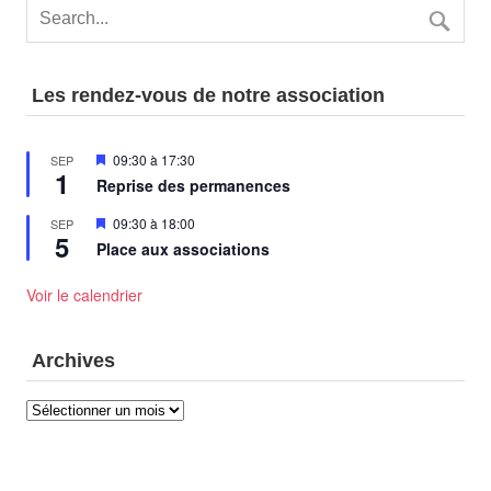
Les rendez-vous de notre association
Mis
09:30
à
17:30
SEP
1
en
Reprise des permanences
avant
Mis
09:30
à
18:00
SEP
5
en
Place aux associations
avant
Voir le calendrier
Archives
Archives