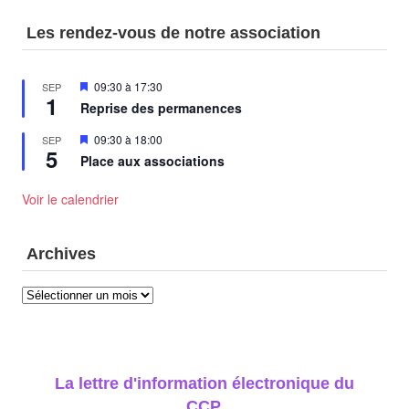
Les rendez-vous de notre association
Mis
09:30
à
17:30
SEP
1
en
Reprise des permanences
avant
Mis
09:30
à
18:00
SEP
5
en
Place aux associations
avant
Voir le calendrier
Archives
Archives
La lettre d'information électronique du
CCP.