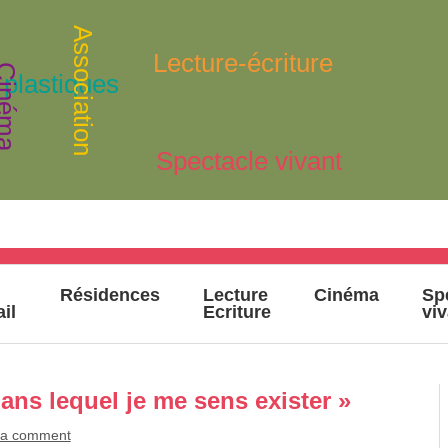
Association
Lecture-écriture
inéma
 plastiques
Spectacle vivant
Résidences
Lecture
Cinéma
Sp
ail
Ecriture
vi
ans lequel je me sens exister »
 a comment