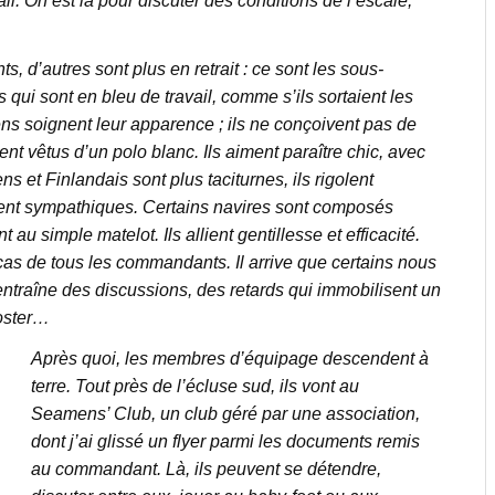
il. On est là pour discuter des conditions de l’escale,
, d’autres sont plus en retrait : ce sont les sous-
s qui sont en bleu de travail, comme s’ils sortaient les
 soignent leur apparence ; ils ne conçoivent pas de
t vêtus d’un polo blanc. Ils aiment paraître chic, avec
s et Finlandais sont plus taciturnes, ils rigolent
rent sympathiques. Certains navires sont composés
u simple matelot. Ils allient gentillesse et efficacité.
 cas de tous les commandants. Il arrive que certains nous
ntraîne des discussions, des retards qui immobilisent un
oster…
Après quoi, les membres d’équipage descendent à
terre. Tout près de l’écluse sud, ils vont au
Seamens’ Club, un club géré par une association,
dont j’ai glissé un flyer parmi les documents remis
au commandant. Là, ils peuvent se détendre,