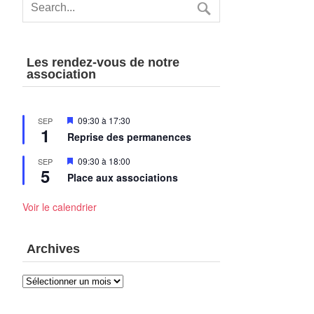
Les rendez-vous de notre
association
Mis
09:30
à
17:30
SEP
1
en
Reprise des permanences
avant
Mis
09:30
à
18:00
SEP
5
en
Place aux associations
avant
Voir le calendrier
Archives
Archives