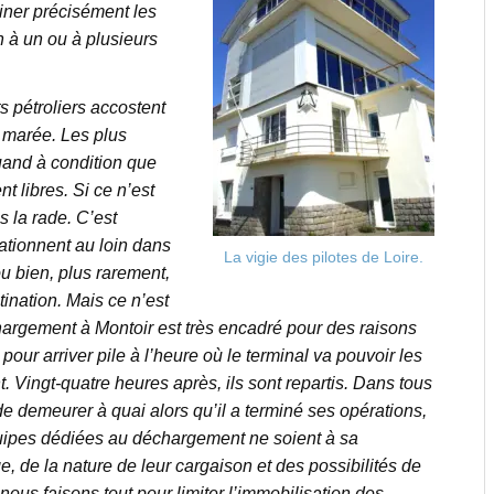
miner précisément les
n à un ou à plusieurs
s pétroliers accostent
 marée. Les plus
uand à condition que
t libres. Si ce n’est
 la rade. C’est
ationnent au loin dans
La vigie des pilotes de Loire.
ou bien, plus rarement,
tination. Mais ce n’est
hargement à Montoir est très encadré pour des raisons
 pour arriver pile à l’heure où le terminal va pouvoir les
t. Vingt-quatre heures après, ils sont repartis. Dans tous
 de demeurer à quai alors qu’il a terminé ses opérations,
quipes dédiées au déchargement ne soient à sa
, de la nature de leur cargaison et des possibilités de
nous faisons tout pour limiter l’immobilisation des