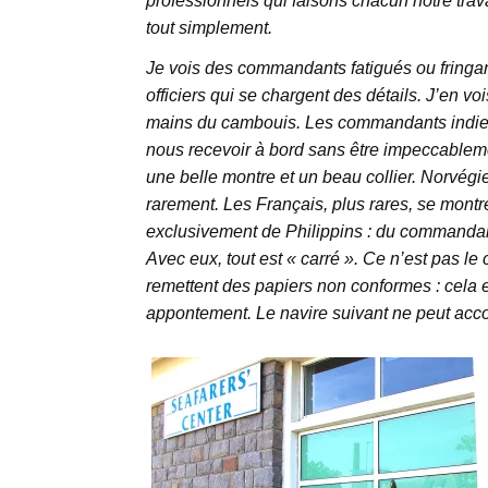
professionnels qui faisons chacun notre trava
tout simplement.
Je vois des commandants fatigués ou fringants
officiers qui se chargent des détails. J’en voi
mains du cambouis. Les commandants indiens
nous recevoir à bord sans être impeccablemen
une belle montre et un beau collier. Norvégien
rarement. Les Français, plus rares, se mont
exclusivement de Philippins : du commandant a
Avec eux, tout est « carré ». Ce n’est pas le
remettent des papiers non conformes : cela e
appontement. Le navire suivant ne peut acc