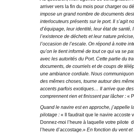
arriver vers la fin du mois pour charger ou 
impose un grand nombre de documents desti
interlocuteurs présents sur le port. Il s’ag
d’équipage, leur identité, leur état de santé,
l’existence de déchets et leur nature précis
l’occasion de l’escale. On répond à notre inte
qu’on le tient informé de tout ce qui va se pa
avec les autorités du Port. Cette partie du t
documents, de courriels et de coups de tél
une ambiance cordiale. Nous communiquons da
des mêmes choses, tourne autour des mêmes 
accents parfois exotiques… Il arrive que des
comprennent rien et finissent par lâcher :
« 
Quand le navire est en approche, j’appelle la
pilotage :
« Il faudrait que le navire accoste v
Donnez-moi l’heure à laquelle votre pilote do
l’heure d’accostage.»
En fonction du vent et