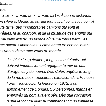
Photo Franck Badaire
riser la
res.
 toi ! »
,
« Fais ci ! »
,
« Fais ça ! »
. À bonne distance,
 silence. Quand ils ont fini leur travail, je fais le mien. À
te taille, des innombrables camions qui vont et
éréales, là au charbon, et de la multitude des engins qui
 me sens exister, un monde où je me fonds parmi les
des bateaux immobiles. J’aime entrer en contact direct
ins venus des quatre coins du monde.
Je côtoie les pétroliers, longs et inquiétants, qui
doivent impérativement regagner la mer en cas
d’orage, ou y demeurer. Des stèles érigées le long
de la route nous rappellent l’explosion du « Princess
Irène » touché par la foudre, en 1972, à un
appontement de Donges. Six personnes, marins et
employés du port, avaient péri. Dès que l’occasion
d’une rencontre avec le commandant d’un immense