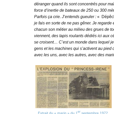
déranger quand ils sont concentrés pour maît
force d’inertie de bateaux de 250 ou 300 mèt
Parfois ça crie. J’entends gueuler :
« Dépêche
je fais en sorte de ne pas gêner. Je regarde en
chacun son métier au milieu des grues de tou
viennent, des tapis roulants dédiés ici aux c
se croisent… C’est un monde dans lequel je
gens et les machines qui s’activent au pied 
avec les uns, avec les autres, avec des mar
er
Extrait du « marin » du 1
septembre 1972.