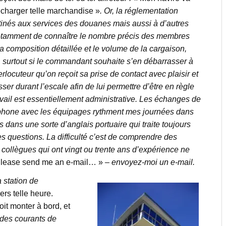
décharger telle marchandise »
. Or, la réglementation
nés aux services des douanes mais aussi à d’autres
it notamment de connaître le nombre précis des membres
 la composition détaillée et le volume de la cargaison,
e, surtout si le commandant souhaite s’en débarrasser à
rlocuteur qu’on reçoit sa prise de contact avec plaisir et
sser durant l’escale afin de lui permettre d’être en règle
ravail est essentiellement administrative. Les échanges de
éphone avec les équipages rythment mes journées dans
ns une sorte d’anglais portuaire qui traite toujours
questions. La difficulté c’est de comprendre des
 collègues qui ont vingt ou trente ans d’expérience ne
Please send me an e-mail… »
– envoyez-moi un e-mail.
 station de
ers telle heure.
it monter à bord, et
 des courants de