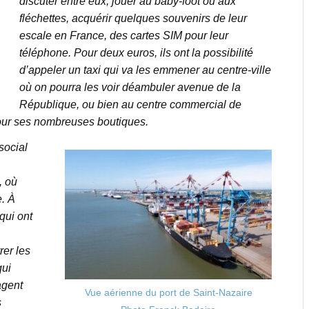
discuter entre eux, jouer au baby-foot ou aux
fléchettes, acquérir quelques souvenirs de leur
escale en France, des cartes SIM pour leur
téléphone. Pour deux euros, ils ont la possibilité
d’appeler un taxi qui va les emmener au centre-ville
où on pourra les voir déambuler avenue de la
République, ou bien au centre commercial de
pour ses nombreuses boutiques.
social
, où
e. À
qui ont
er les
qui
agent
Vue aérienne du port de Saint-Nazaire
s