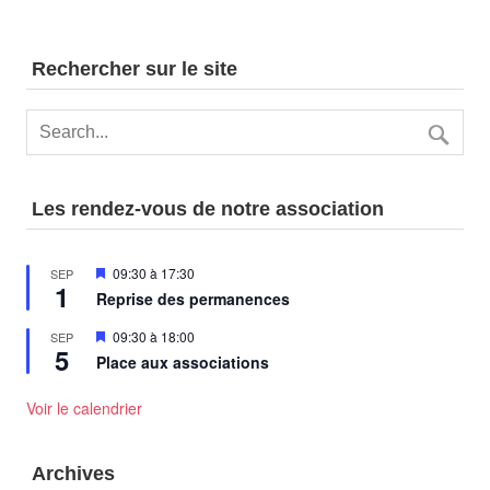
Rechercher sur le site
Les rendez-vous de notre association
Mis
09:30
à
17:30
SEP
1
en
Reprise des permanences
avant
Mis
09:30
à
18:00
SEP
5
en
Place aux associations
avant
Voir le calendrier
Archives