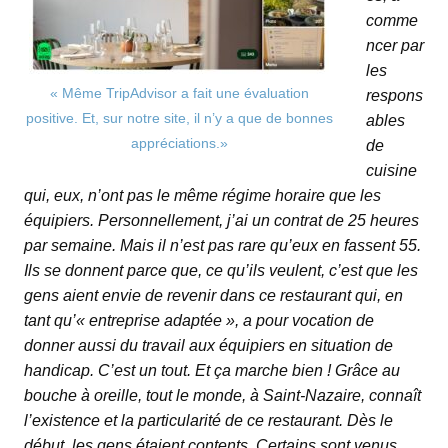
comme
ncer par
les
« Même TripAdvisor a fait une évaluation
respons
positive. Et, sur notre site, il n’y a que de bonnes
ables
appréciations.»
de
cuisine
qui, eux, n’ont pas le même régime horaire que les
équipiers. Personnellement, j’ai un contrat de 25 heures
par semaine. Mais il n’est pas rare qu’eux en fassent 55.
Ils se donnent parce que, ce qu’ils veulent, c’est que les
gens aient envie de revenir dans ce restaurant qui, en
tant qu’« entreprise adaptée », a pour vocation de
donner aussi du travail aux équipiers en situation de
handicap. C’est un tout. Et ça marche bien ! Grâce au
bouche à oreille, tout le monde, à Saint-Nazaire, connaît
l’existence et la particularité de ce restaurant. Dès le
début, les gens étaient contents. Certains sont venus