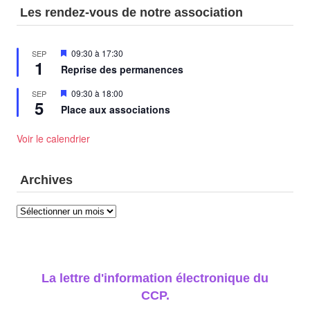
Les rendez-vous de notre association
Mis
09:30
à
17:30
SEP
1
en
Reprise des permanences
avant
Mis
09:30
à
18:00
SEP
5
en
Place aux associations
avant
Voir le calendrier
Archives
Archives
La lettre d'information électronique du
CCP.