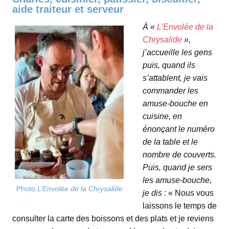
aide traiteur et serveur
À «
L’Envolée de la
Chrysalide
»,
j’accueille les gens
puis, quand ils
s’attablent, je vais
commander les
amuse-bouche en
cuisine, en
énonçant le numéro
de la table et le
nombre de couverts.
Puis, quand je sers
les amuse-bouche,
Photo
L’Envolée de la Chrysalide
je dis :
« Nous vous
laissons le temps de
consulter la carte des boissons et des plats et je reviens