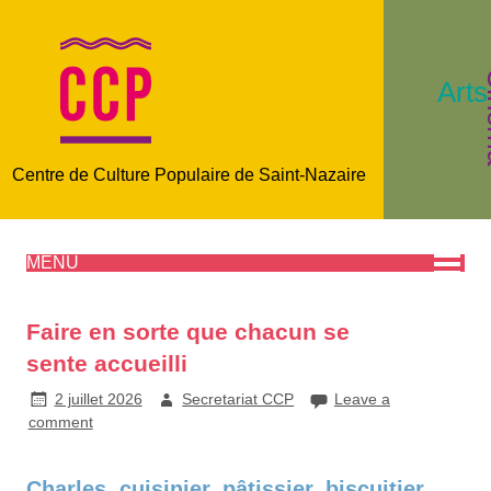
C
Arts
Centre de Culture Populaire de Saint-Nazaire
MENU
Faire en sorte que chacun se
sente accueilli
2 juillet 2026
Secretariat CCP
Leave a
comment
Charles, cuisinier, pâtissier, biscuitier,