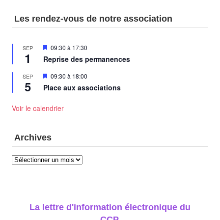
Les rendez-vous de notre association
Mis
09:30
à
17:30
SEP
1
en
Reprise des permanences
avant
Mis
09:30
à
18:00
SEP
5
en
Place aux associations
avant
Voir le calendrier
Archives
Archives
La lettre d'information électronique du
CCP.