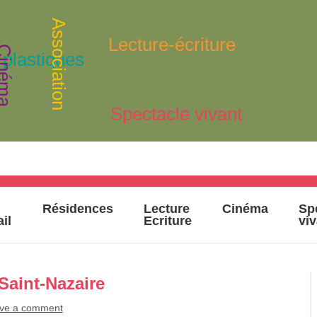
Association
Lecture-écriture
inéma
 plastiques
Spectacle vivant
Résidences
Lecture
Cinéma
Sp
ail
Ecriture
vi
Saint-Nazaire
ve a comment