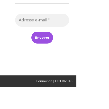
Connexion
| CCP©2018