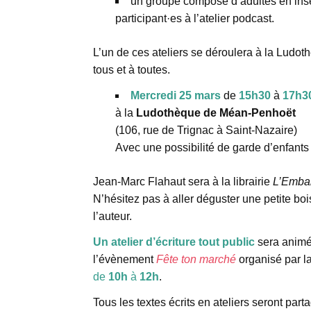
un groupe composé d’adultes en inse
participant·es à l’atelier podcast.
L’un de ces ateliers se déroulera à la Ludot
tous et à toutes.
Mercredi 25 mars
de
15h30
à
17h3
à la
Ludothèque de Méan-Penhoët
(106, rue de Trignac à Saint-Nazaire)
Avec une possibilité de garde d’enfants
Jean-Marc Flahaut sera à la librairie
L’Emba
N’hésitez pas à aller déguster une petite b
l’auteur.
Un atelier d’écriture tout public
sera animé
l’évènement
Fête ton marché
organisé par l
de
10h
à
12h
.
Tous les textes écrits en ateliers seront parta