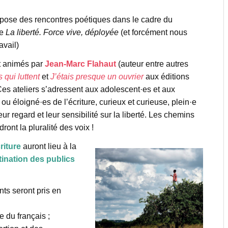
opose des rencontres poétiques dans le cadre du
ue
La liberté. Force vive, déployée
(et forcément nous
avail)
t animés par
Jean-Marc Flahaut
(auteur entre autres
 qui luttent
et
J’étais presque un ouvrier
aux éditions
Ces ateliers s’adressent aux adolescent·es et aux
ou éloigné·es de l’écriture, curieux et curieuse, plein·e
eur regard et leur sensibilité sur la liberté. Les chemins
ont la pluralité des voix !
riture
auront lieu à la
tination des publics
ts seront pris en
 du français ;