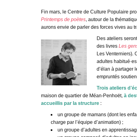
Fin mars, le Centre de Culture Populaire pr
Printemps de poètes
, autour de la thématiq
aurons envie de parler des forces vives au tr
Des ateliers seron
des livres
Les gens
Les Venterniers). 
adultes habitué·es 
d’élan à partager l
empruntés soutiendr
Trois ateliers d’éc
maison de quartier de Méan-Penhoët,
à des
accueillis par la structure
:
un groupe de mamans (dont les enfan
charge par l’équipe d’animation) ;
un groupe d’adultes en apprentissage