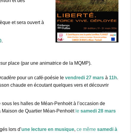
rtion et des
hèque et sera ouvert à
0
.
 sur place (par une animatrice de la MQMP).
rcadère
pour un café-poésie le
vendredi 27 mars
à
11h
.
oisson chaude en écoutant quelques vers et découvrir
 sous les halles de Méan-Penhoët à l’occasion de
a Maison de Quartier Méan-Penhoët
le
samedi 28 mars
gés lors d’
une lecture en musique
,
ce même
samedi à