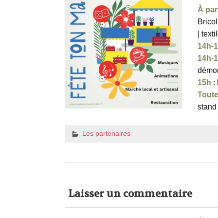
À par
Bricol
| text
14h-
14h-
démons
15h
:
Toute
stand
Les partenaires
Laisser un commentaire