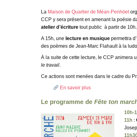
La
Maison de Quartier de Méan-Penhöet
or
CCP y sera présent en amenant la poésie da
atelier d’écriture
tout public à partir de 10h.
A 15h, une
lecture en musique
permettra d’e
des poèmes de Jean-Marc Flahault à la lu
À la suite de cette lecture, le CCP animera 
le travail
.
Ce actions sont menées dans le cadre du Pr
En savoir plus
Le programme de
Fête ton marc
10h-
11h
:
Jose
11h3