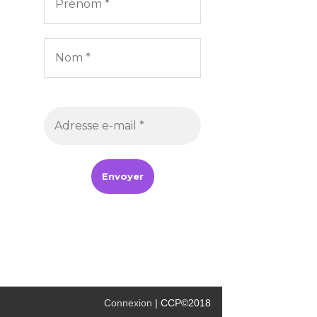
Connexion
| CCP©2018