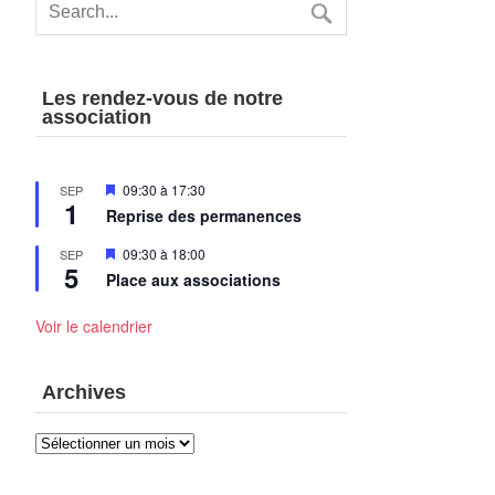
Les rendez-vous de notre
association
Mis
09:30
à
17:30
SEP
1
en
Reprise des permanences
avant
Mis
09:30
à
18:00
SEP
5
en
Place aux associations
avant
Voir le calendrier
Archives
Archives