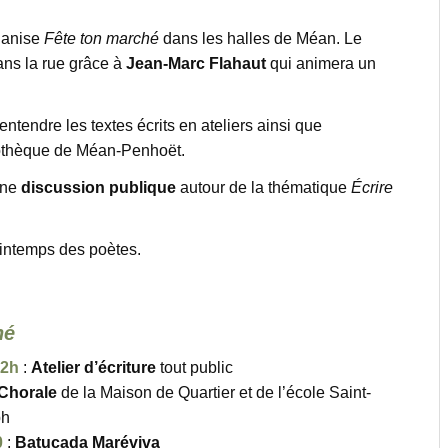
ganise
Fête ton marché
dans les halles de Méan. Le
ns la rue grâce à
Jean-Marc Flahaut
qui animera un
ntendre les textes écrits en ateliers ainsi que
dothèque de Méan-Penhoët.
une
discussion publique
autour de la thématique
Écrire
intemps des poètes.
hé
12h
:
Atelier d’écriture
tout public
Chorale
de la Maison de Quartier et de l’école Saint-
ph
0
:
Batucada Maréviva