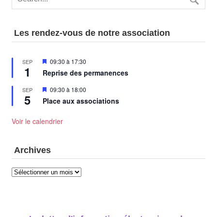
Les rendez-vous de notre association
Mis
09:30
à
17:30
SEP
1
en
Reprise des permanences
avant
Mis
09:30
à
18:00
SEP
5
en
Place aux associations
avant
Voir le calendrier
Archives
Archives