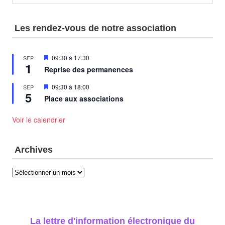
Les rendez-vous de notre association
Mis
09:30
à
17:30
SEP
1
en
Reprise des permanences
avant
Mis
09:30
à
18:00
SEP
5
en
Place aux associations
avant
Voir le calendrier
Archives
Archives
La lettre d'information électronique du