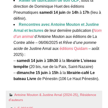
Atelier de fabrication de son OLP
, sous la
direction de Dominique Huet des éditions
Pneumatiques
samedi 14 juin
de
14h
à
17h
(lieu à
définir).
Rencontres avec Antoine Mouton et Justine
Arnal
et lectures
de leur dernière publication (
Nom
d’un animal
d’Antoine Mouton aux éditions de La
Contre allée – 06/06/2025 et
Rêve d’une pomme
acide
de Justine Arnal aux
éditions Quidam
– août
2025) :
–
samedi 14 juin
à
18h30
à la
librairie L’oiseau
tempête
(20 bis, rue de la Paix, Saint-Nazaire)
–
dimanche 15 juin
à
15h
à la
librairie-café Le
bateau Livre
de Pénestin (106 Le Haut Pénestin).
Antoine Mouton & Justine Arnal (2024-25)
,
Résidence
d'auteurs