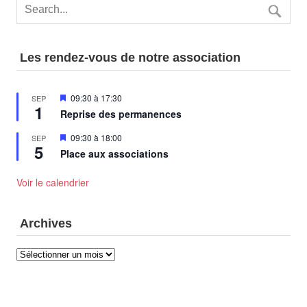
Les rendez-vous de notre association
Mis
09:30
à
17:30
SEP
1
en
Reprise des permanences
avant
Mis
09:30
à
18:00
SEP
5
en
Place aux associations
avant
Voir le calendrier
Archives
Archives