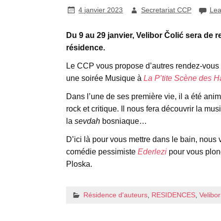
4 janvier 2023
Secretariat CCP
Lea
Du 9 au 29 janvier, Velibor Čolić sera de 
résidence.
Le CCP vous propose d’autres rendez-vous 
une soirée Musique à
La P’tite Scène des H
Dans l’une de ses première vie, il a été ani
rock et critique. Il nous fera découvrir la m
la
sevdah
bosniaque…
D’ici là pour vous mettre dans le bain, nous 
comédie pessimiste
Ederlezi
pour vous plong
Ploska.
Résidence d'auteurs
,
RESIDENCES
,
Velibo