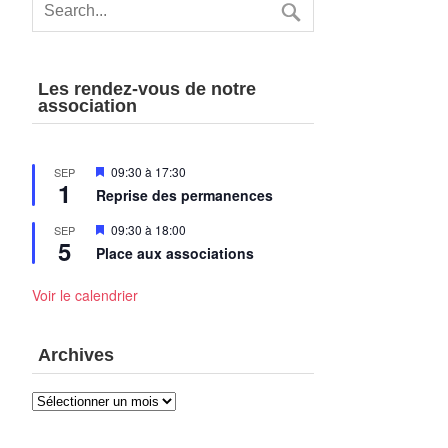
Les rendez-vous de notre
association
Mis
09:30
à
17:30
SEP
1
en
Reprise des permanences
avant
Mis
09:30
à
18:00
SEP
5
en
Place aux associations
avant
Voir le calendrier
Archives
Archives