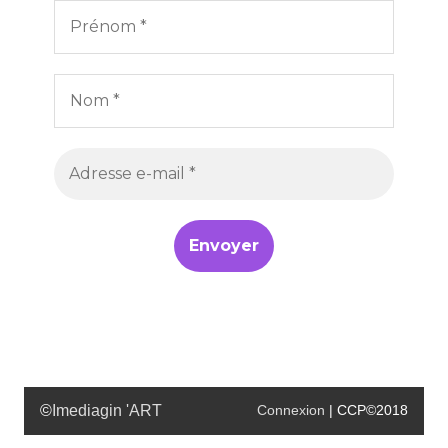
©
Imediagin 'ART
Connexion
| CCP©2018