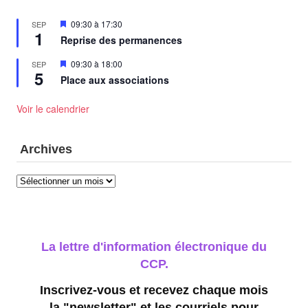
Mis
09:30
à
17:30
SEP
1
en
Reprise des permanences
avant
Mis
09:30
à
18:00
SEP
5
en
Place aux associations
avant
Voir le calendrier
Archives
Archives
La lettre d'information électronique du
CCP.
Inscrivez-vous et recevez chaque mois
la "newsletter" et les courriels pour