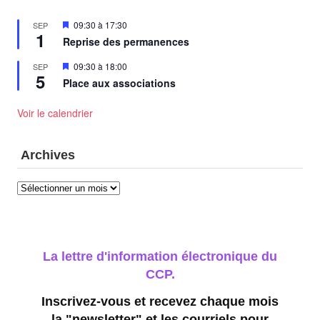
Mis
09:30
à
17:30
SEP
1
en
Reprise des permanences
avant
Mis
09:30
à
18:00
SEP
5
en
Place aux associations
avant
Voir le calendrier
Archives
Archives
La lettre d'information électronique du
CCP.
Inscrivez-vous et recevez chaque mois
la "newsletter" et les courriels pour