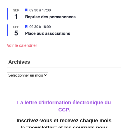
Mis
09:30
à
17:30
SEP
1
en
Reprise des permanences
avant
Mis
09:30
à
18:00
SEP
5
en
Place aux associations
avant
Voir le calendrier
Archives
Archives
La lettre d'information électronique du
CCP.
Inscrivez-vous et recevez chaque mois
la "newsletter" et les courriels pour