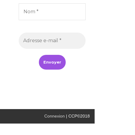
Connexion
| CCP©2018