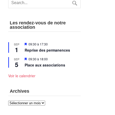
Les rendez-vous de notre
association
Mis
09:30
à
17:30
SEP
1
en
Reprise des permanences
avant
Mis
09:30
à
18:00
SEP
5
en
Place aux associations
avant
Voir le calendrier
Archives
Archives