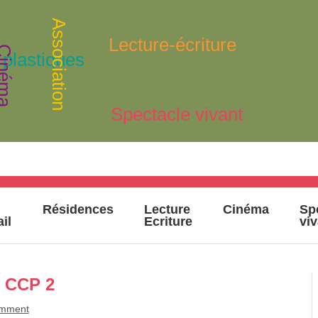
Association
Lecture-écriture
inéma
 plastiques
Spectacle vivant
Résidences
Lecture
Cinéma
Sp
ail
Ecriture
vi
– CCP 2
omment