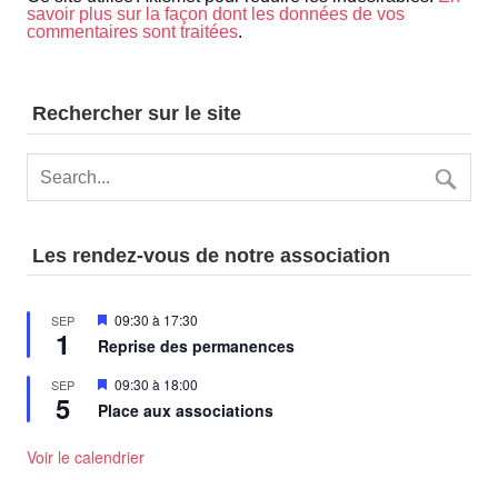
savoir plus sur la façon dont les données de vos
commentaires sont traitées
.
Rechercher sur le site
Les rendez-vous de notre association
Mis
09:30
à
17:30
SEP
1
en
Reprise des permanences
avant
Mis
09:30
à
18:00
SEP
5
en
Place aux associations
avant
Voir le calendrier