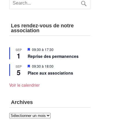
Les rendez-vous de notre
association
Mis
09:30
à
17:30
SEP
1
en
Reprise des permanences
avant
Mis
09:30
à
18:00
SEP
5
en
Place aux associations
avant
Voir le calendrier
Archives
Archives