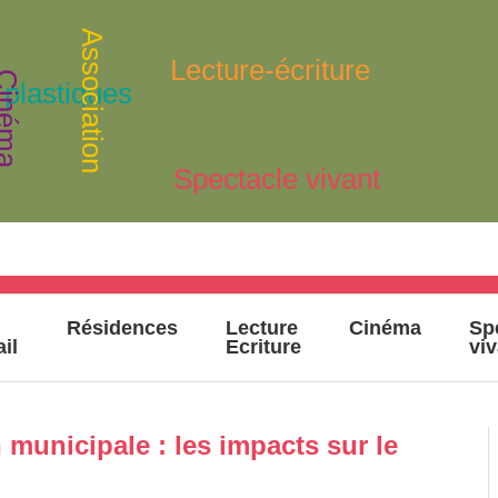
Association
Lecture-écriture
inéma
 plastiques
Spectacle vivant
Résidences
Lecture
Cinéma
Sp
ail
Ecriture
vi
municipale : les impacts sur le