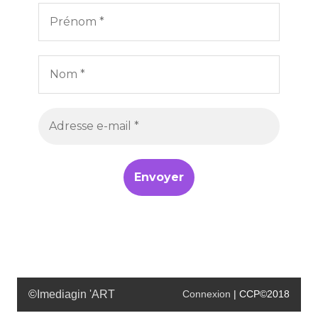
©
Imediagin 'ART
Connexion
| CCP©2018