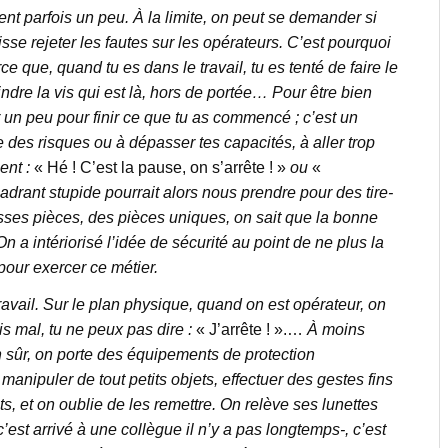
nt parfois un peu. À la limite, on peut se demander si
isse rejeter les fautes sur les opérateurs. C’est pourquoi
e que, quand tu es dans le travail, tu es tenté de faire le
ndre la vis qui est là, hors de portée… Pour être bien
 un peu pour finir ce que tu as commencé ; c’est un
 des risques ou à dépasser tes capacités, à aller trop
ent :
« Hé ! C’est la pause, on s’arrête ! »
ou
«
drant stupide pourrait alors nous prendre pour des tire-
sses pièces, des pièces uniques, on sait que la bonne
 On a intériorisé l’idée de sécurité au point de ne plus la
 pour exercer ce métier.
avail. Sur le plan physique, quand on est opérateur, on
is mal, tu ne peux pas dire :
« J’arrête ! ».…
À moins
ien sûr, on porte des équipements de protection
anipuler de tout petits objets, effectuer des gestes fins
ts, et on oublie de les remettre. On relève ses lunettes
 c’est arrivé à une collègue il n’y a pas longtemps-, c’est