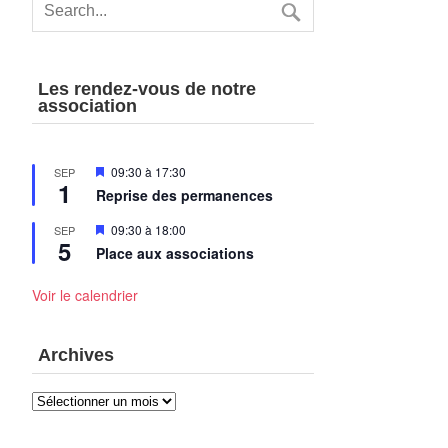
Les rendez-vous de notre
association
Mis
09:30
à
17:30
SEP
1
en
Reprise des permanences
avant
Mis
09:30
à
18:00
SEP
5
en
Place aux associations
avant
Voir le calendrier
Archives
Archives