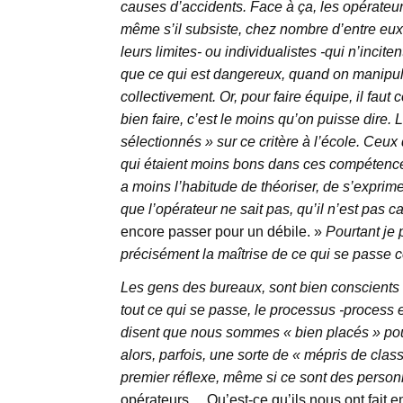
causes d’accidents. Face à ça, les opérateurs
même s’il subsiste, chez nombre d’entre eux, 
leurs limites- ou individualistes -qui n’incit
que ce qui est dangereux, quand on manipule
collectivement. Or, pour faire équipe, il fa
bien faire, c’est le moins qu’on puisse dire. L
sélectionnés » sur ce critère à l’école. Ceux 
qui étaient moins bons dans ces compétences-
a moins l’habitude de théoriser, de s’exprime
que l’opérateur ne sait pas, qu’il n’est pas
encore passer pour un débile. »
Pourtant je 
précisément la maîtrise de ce qui se passe 
Les gens des bureaux, sont bien conscients 
tout ce qui se passe, le processus -process en
disent que nous sommes « bien placés » pour
alors, parfois, une sorte de « mépris de cla
premier réflexe, même si ce sont des personne
opérateurs… Qu’est-ce qu’ils nous ont fait