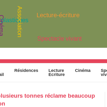
Association
Lecture-écriture
inéma
 plastiques
Spectacle vivant
Résidences
Lecture
Cinéma
Sp
ail
Ecriture
vi
lusieurs tonnes réclame beaucoup
on