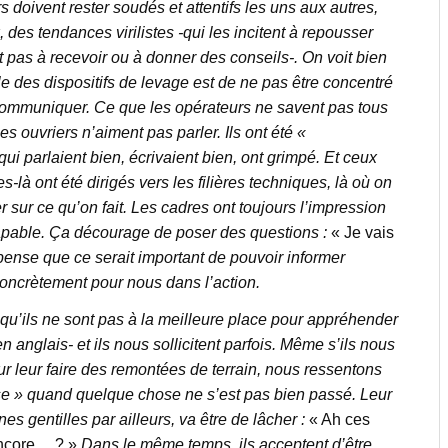
 doivent rester soudés et attentifs les uns aux autres,
des tendances virilistes -qui les incitent à repousser
ent pas à recevoir ou à donner des conseils-. On voit bien
 des dispositifs de levage est de ne pas être concentré
ut communiquer. Ce que les opérateurs ne savent pas tous
es ouvriers n’aiment pas parler. Ils ont été «
qui parlaient bien, écrivaient bien, ont grimpé. Et ceux
là ont été dirigés vers les filières techniques, là où on
r sur ce qu’on fait. Les cadres ont toujours l’impression
 capable. Ça décourage de poser des questions :
« Je vais
pense que ce serait important de pouvoir informer
concrètement pour nous dans l’action.
qu’ils ne sont pas à la meilleure place pour appréhender
 anglais- et ils nous sollicitent parfois. Même s’ils nous
 leur faire des remontées de terrain, nous ressentons
sse » quand quelque chose ne s’est pas bien passé. Leur
s gentilles par ailleurs, va être de lâcher :
« Ah ces
 encore… ? »
Dans le même temps, ils acceptent d’être