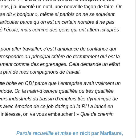
ens, j’ai inventé un outil, une nouvelle façon de faire. On
se dit « bonjour », même si parfois on ne se souvient
rticulier parce qu’on est un certain nombre à ne pas
té l’école, mais comme des gens qui ont atterri ici après
ur aller travailler, c’est l’ambiance de confiance qui
rrespondre au principal critère de recrutement qui est la
ctement comme des engrenages. Cela demande un effort
e la part de mes compagnons de travail.
ette boite en CDI parce que l’entreprise avait vraiment un
ode. Or, la main-d’œuvre qualifiée ou très qualifiée
eurs industriels du bassin d’emplois très dynamique de
ns avec émotion de ce job dating où la RH a lancé en
s intéresse, on va vous embaucher ! »
Que de chemin
Parole recueillie et mi
se en récit par Marilaure,