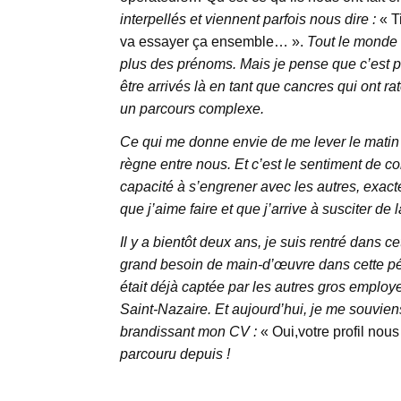
interpellés et viennent parfois nous dire :
« Ti
va essayer ça ensemble… ».
Tout le monde 
plus des prénoms. Mais je pense que c’est pa
être arrivés là en tant que cancres qui ont ra
un parcours complexe.
Ce qui me donne envie de me lever le matin po
règne entre nous. Et c’est le sentiment de co
capacité à s’engrener avec les autres, exa
que j’aime faire et que j’arrive à susciter d
Il y a bientôt deux ans, je suis rentré dans c
grand besoin de main-d’œuvre dans cette péri
était déjà captée par les autres gros employ
Saint-Nazaire. Et aujourd’hui, je me souvie
brandissant mon CV :
« Oui,votre profil nou
parcouru depuis !