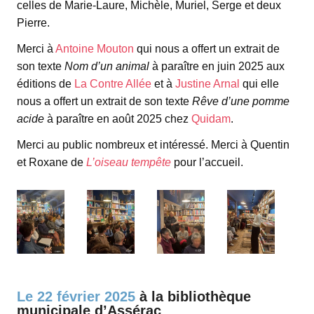
celles de Marie-Laure, Michèle, Muriel, Serge et deux
Pierre.
Merci à
Antoine Mouton
qui nous a offert un extrait de
son texte
Nom d’un animal
à paraître en juin 2025 aux
éditions de
La Contre Allée
et à
Justine Arnal
qui elle
nous a offert un extrait de son texte
Rêve d’une pomme
acide
à paraître en août 2025 chez
Quidam
.
Merci au public nombreux et intéressé. Merci à Quentin
et Roxane de
L’oiseau tempête
pour l’accueil.
espace
Le 22 février 2025
à la bibliothèque
municipale d’Assérac