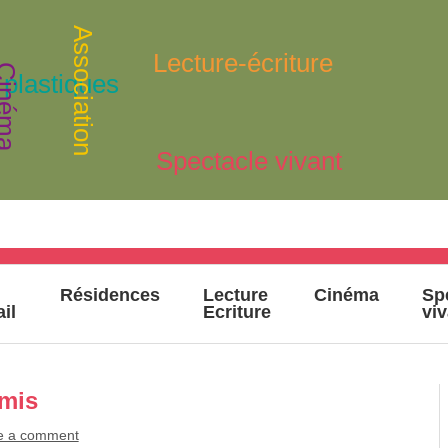
Association
Lecture-écriture
inéma
 plastiques
Spectacle vivant
Résidences
Lecture
Cinéma
Sp
ail
Ecriture
vi
émis
e a comment