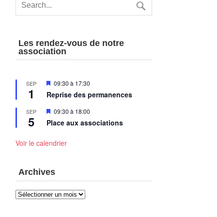
Les rendez-vous de notre
association
Mis
09:30
à
17:30
SEP
1
en
Reprise des permanences
avant
Mis
09:30
à
18:00
SEP
5
en
Place aux associations
avant
Voir le calendrier
Archives
Archives