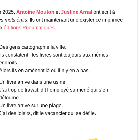
e 2025,
Antoine Mouton
et
Justine Arnal
ont écrit à
es mots émis
. Ils ont maintenant une existence imprimée
ux
éditions Pneumatiques
.
Des gens cartographie la ville.
Ils constatent : les livres sont toujours aux mêmes
endroits.
Alors ils en amènent là où il n’y en a pas.
Un livre arrive dans une usine.
J’ai trop de travail, dit l’employé surmené qui s’en
détourne.
Un livre arrive sur une plage.
J’ai des loisirs, dit le vacancier qui se défile.
espace