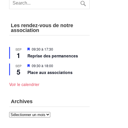
Les rendez-vous de notre
association
Mis
09:30
à
17:30
SEP
1
en
Reprise des permanences
avant
Mis
09:30
à
18:00
SEP
5
en
Place aux associations
avant
Voir le calendrier
Archives
Archives