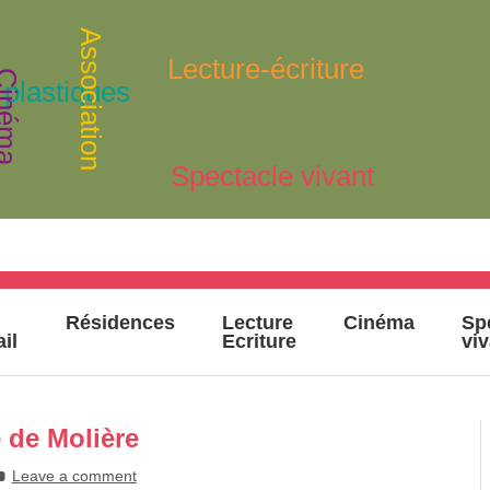
Association
Lecture-écriture
inéma
 plastiques
Spectacle vivant
Résidences
Lecture
Cinéma
Sp
ail
Ecriture
vi
 de Molière
Leave a comment