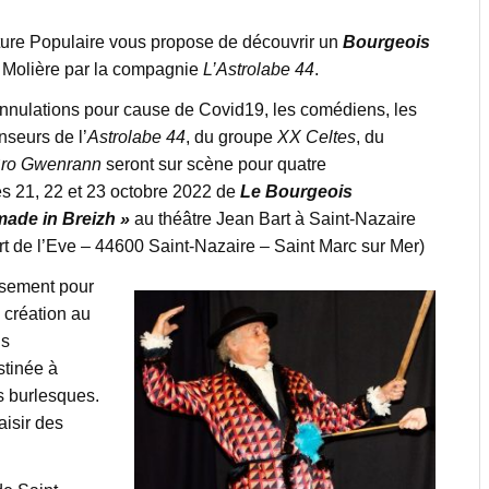
ture Populaire vous propose de découvrir un
Bourgeois
 Molière par la compagnie
L’Astrolabe 44
.
nnulations pour cause de Covid19, les comédiens, les
nseurs de l’
Astrolabe 44
, du groupe
XX Celtes
, du
Bro Gwenrann
seront sur scène pour quatre
es 21, 22 et 23 octobre 2022 de
Le Bourgeois
ade in Breizh »
au théâtre Jean Bart à Saint-Nazaire
ort de l’Eve – 44600 Saint-Nazaire – Saint Marc sur Mer)
issement pour
 création au
is
stinée à
ns burlesques.
aisir des