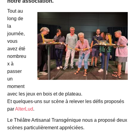
notre association.
Tout au
long de
la
journée,
vous
avez été
nombreu
x à
passer
un
moment
avec les jeux en bois et de plateau.
Et quelques-uns sur scène à relever les défis proposés
par
AlterLud
.
Le Théâtre Artisanal Transgénique nous a proposé deux
scènes particulièrement appréciées.