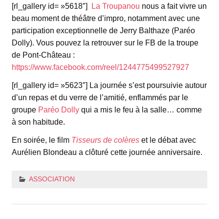
[rl_gallery id= »5618″]
La Troupanou
nous a fait vivre un
beau moment de théâtre d’impro, notamment avec une
participation exceptionnelle de Jerry Balthaze (Paréo
Dolly). Vous pouvez la retrouver sur le FB de la troupe
de Pont-Château :
https://www.facebook.com/reel/1244775499527927
[rl_gallery id= »5623″] La journée s’est poursuivie autour
d’un repas et du verre de l’amitié, enflammés par le
groupe
Paréo Dolly
qui a mis le feu à la salle… comme
à son habitude.
En soirée, le film
Tisseurs de colères
et le débat avec
Aurélien Blondeau a clôturé cette journée anniversaire.
ASSOCIATION