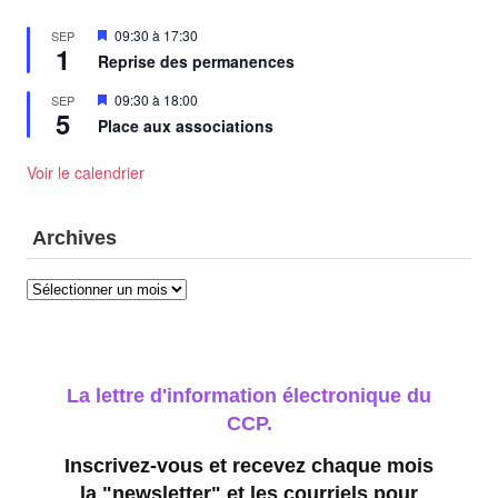
Mis
09:30
à
17:30
SEP
1
en
Reprise des permanences
avant
Mis
09:30
à
18:00
SEP
5
en
Place aux associations
avant
Voir le calendrier
Archives
Archives
La lettre d'information électronique du
CCP.
Inscrivez-vous et recevez chaque mois
la "newsletter" et les courriels pour