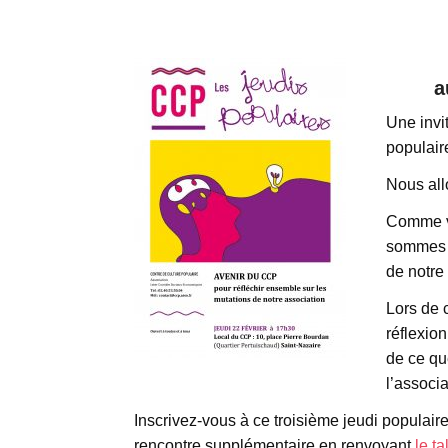
a
Une invit
populaire
Nous all
Comme vo
sommes l
de notre
Lors de 
réflexion
de ce que
l’associa
Inscrivez-vous à ce troisième jeudi populair
rencontre supplémentaire en renvoyant
le t