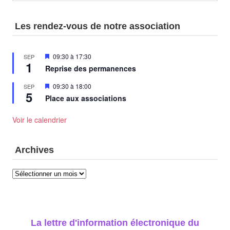
Les rendez-vous de notre association
Mis
09:30
à
17:30
SEP
1
en
Reprise des permanences
avant
Mis
09:30
à
18:00
SEP
5
en
Place aux associations
avant
Voir le calendrier
Archives
Archives
La lettre d'information électronique du