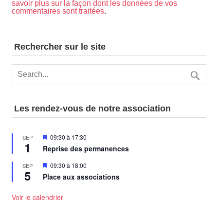
savoir plus sur la façon dont les données de vos
commentaires sont traitées
.
Rechercher sur le site
Les rendez-vous de notre association
Mis
09:30
à
17:30
SEP
1
en
Reprise des permanences
avant
Mis
09:30
à
18:00
SEP
5
en
Place aux associations
avant
Voir le calendrier