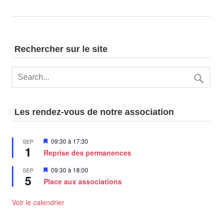
Rechercher sur le site
Les rendez-vous de notre association
Mis
09:30
à
17:30
SEP
1
en
Reprise des permanences
avant
Mis
09:30
à
18:00
SEP
5
en
Place aux associations
avant
Voir le calendrier