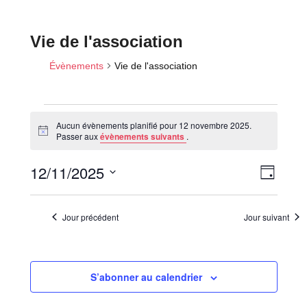
Vie de l'association
Évènements
Vie de l'association
Aucun évènements planifié pour 12 novembre 2025.
Évènements
N
Passer aux
évènements suivants
.
o
for
t
N
N
12/11/2025
i
12
J
c
a
a
o
e
novembre
S
v
u
v
é
2025
i
r
Jour précédent
Jour suivant
i
l
g
a
e
g
t
c
a
i
S’abonner au calendrier
t
t
o
i
i
n