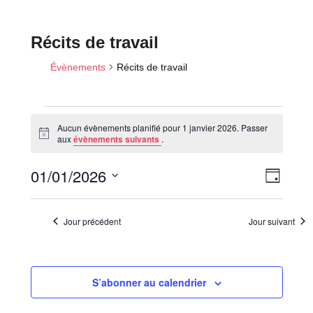
Récits de travail
Évènements
Récits de travail
Aucun évènements planifié pour 1 janvier 2026. Passer
Évènements
N
aux
évènements suivants
.
o
for
t
N
N
01/01/2026
i
1
J
c
a
a
o
e
janvier
S
v
u
v
é
2026
i
r
Jour précédent
Jour suivant
i
l
g
a
e
g
t
c
a
i
S’abonner au calendrier
t
t
o
i
i
n