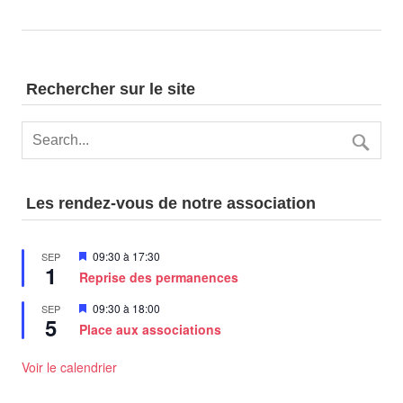
Rechercher sur le site
Les rendez-vous de notre association
Mis
09:30
à
17:30
SEP
1
en
Reprise des permanences
avant
Mis
09:30
à
18:00
SEP
5
en
Place aux associations
avant
Voir le calendrier