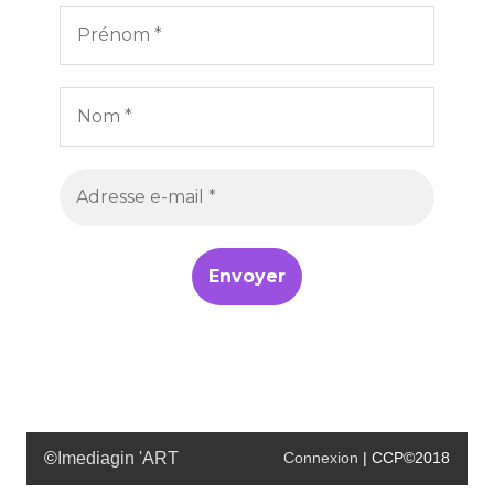
©
Imediagin 'ART
Connexion
| CCP©2018