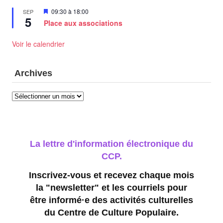
Mis
09:30
à
18:00
SEP
5
en
Place aux associations
avant
Voir le calendrier
Archives
Archives
La lettre d'information électronique du
CCP.
Inscrivez-vous et recevez chaque mois
la "newsletter" et les courriels pour
être informé·e des activités culturelles
du Centre de Culture Populaire.