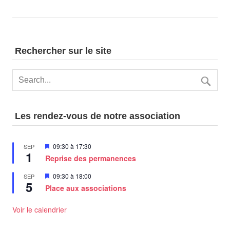
Rechercher sur le site
Les rendez-vous de notre association
Mis
09:30
à
17:30
SEP
1
en
Reprise des permanences
avant
Mis
09:30
à
18:00
SEP
5
en
Place aux associations
avant
Voir le calendrier